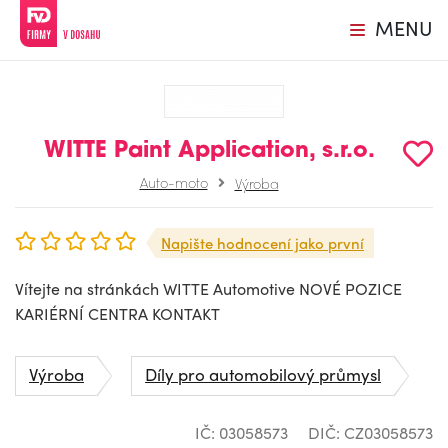
MENU
WITTE Paint Application, s.r.o.
Auto-moto
Výroba
Napište hodnocení jako první
Vítejte na stránkách WITTE Automotive NOVÉ POZICE
KARIÉRNÍ CENTRA KONTAKT
Výroba
Díly pro automobilový průmysl
IČ: 03058573
DIČ: CZ03058573