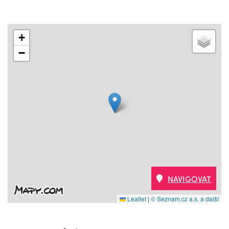
+
−
NAVIGOVAT
Leaflet
|
© Seznam.cz a.s. a další