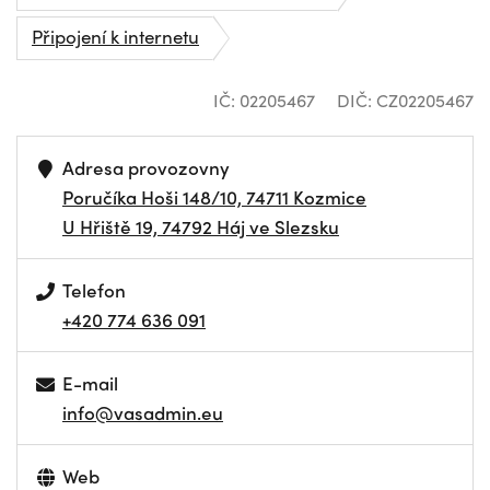
Připojení k internetu
IČ: 02205467
DIČ: CZ02205467
Adresa provozovny
Poručíka Hoši 148/10, 74711 Kozmice
U Hřiště 19, 74792 Háj ve Slezsku
Telefon
+420 774 636 091
E-mail
info@vasadmin.eu
Web