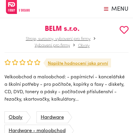
MENU
BELM s.r.o.
Stroje, suroviny, vybavení pro firmy
Vybavení pro firmy
Obaly
Napište hodnocení jako první
Velkoobchod a maloobchod: - papírnictví - kancelářské
a školní potřeby - pro počítače, kopírky a faxy - diskety,
CD, DVD, tonery a pásky - počítačové příslušenství -
řezačky, skartovačky, kalkulátory...
Obaly
Hardware
Hardware - maloobchod