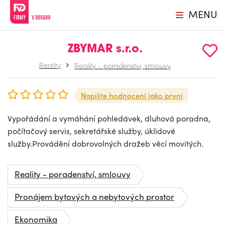
MENU
ZBYMAR s.r.o.
Reality
Reality - poradenství, smlouvy
Napište hodnocení jako první
Vypořádání a vymáhání pohledávek, dluhová poradna,
počítačový servis, sekretářské služby, úklidové
služby.Provádění dobrovolných dražeb věcí movitých.
Reality - poradenství, smlouvy
Pronájem bytových a nebytových prostor
Ekonomika