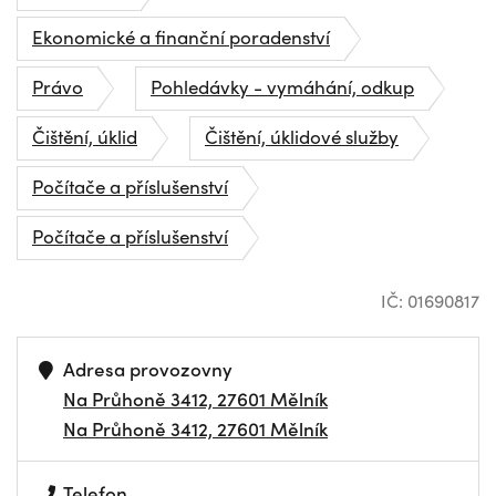
Ekonomické a finanční poradenství
Právo
Pohledávky - vymáhání, odkup
Čištění, úklid
Čištění, úklidové služby
Počítače a příslušenství
Počítače a příslušenství
IČ: 01690817
Adresa provozovny
Na Průhoně 3412, 27601 Mělník
Na Průhoně 3412, 27601 Mělník
Telefon