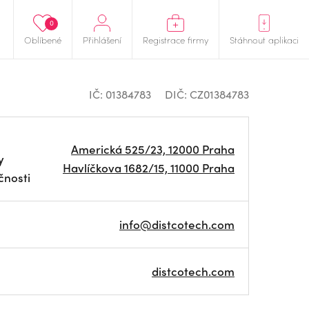
0
Oblíbené
Přihlášení
Registrace firmy
Stáhnout aplikaci
IČ: 01384783
DIČ: CZ01384783
Americká 525/23, 12000 Praha
y
Havlíčkova 1682/15, 11000 Praha
čnosti
info@distcotech.com
distcotech.com