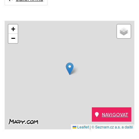
+
−
NAVIGOVAT
Leaflet
|
© Seznam.cz a.s. a další