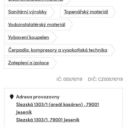
Sanitární výrobky
Topenářský materiál
Vodoinstalatérský materiál
Vybavení koupelen
Čerpadla, kompresory a vysokotlaká technika
Zateplení a izolace
IČ: 00576719
DIČ: CZ00576719
Adresa provozovny
Slezská 1303/1 (areál kasáren) , 79001
Jeseník
Slezská 1303/1, 79001 Jeseník