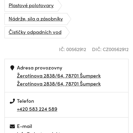
Plastové polotovary
Nádrže, sila a zásobníky
Čističky odpadních vod
IČ: 00562912
DIČ: CZ00562912
Adresa provozovny
Žerotínova 2838/64, 78701 Šumperk
Žerotínova 2838/64, 78701 Šumperk
Telefon
+420 583 224 589
E-mail