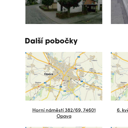
Další pobočky
Horní náměstí 382/69, 74601
6. k
Opava