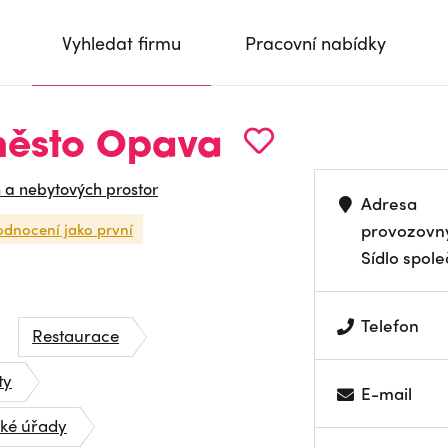
Vyhledat firmu
Pracovní nabídky
 město Opava
 a nebytových prostor
Adresa
odnocení jako první
provozovn
Sídlo spole
Telefon
Restaurace
ty
E-mail
ské úřady