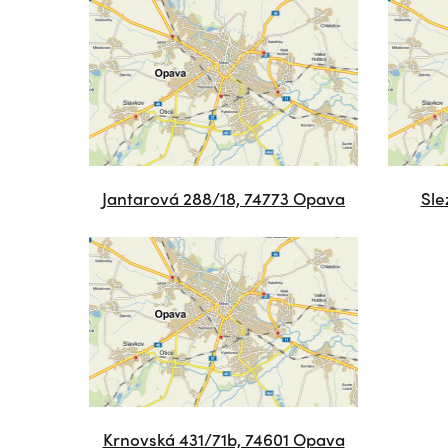
Jantarová 288/18, 74773 Opava
Sle
Krnovská 431/71b, 74601 Opava