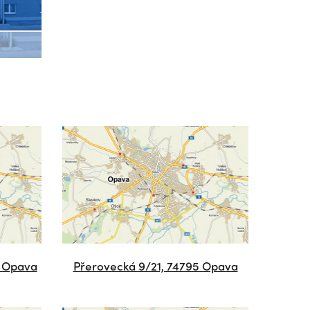
0 Opava
Přerovecká 9/21, 74795 Opava