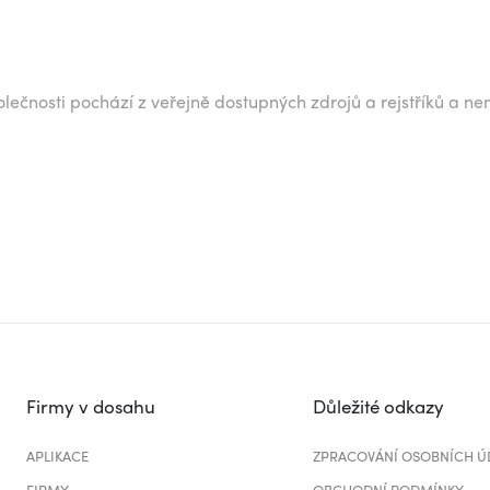
lečnosti pochází z veřejně dostupných zdrojů a rejstříků a ne
Firmy v dosahu
Důležité odkazy
APLIKACE
ZPRACOVÁNÍ OSOBNÍCH Ú
FIRMY
OBCHODNÍ PODMÍNKY