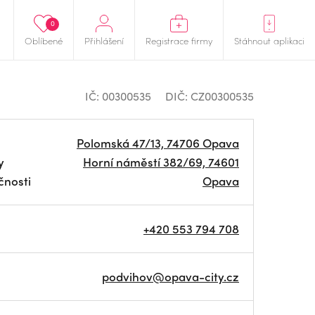
0
Oblíbené
Přihlášení
Registrace firmy
Stáhnout aplikaci
IČ: 00300535
DIČ: CZ00300535
Polomská 47/13, 74706 Opava
y
Horní náměstí 382/69, 74601
čnosti
Opava
+420 553 794 708
podvihov@opava-city.cz