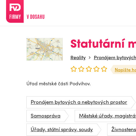
Statutární
Reality
Pronájem bytových
Napište h
Úřad městské části Podvihov.
Pronájem bytových a nebytových prostor
Samospráva
Městské úřady, magistrá
Úřady, státní správy, soudy
Živnosten