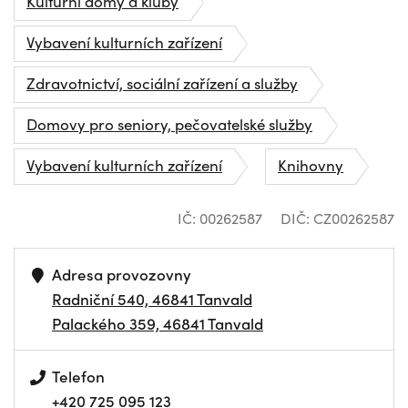
Kulturní domy a kluby
Vybavení kulturních zařízení
Zdravotnictví, sociální zařízení a služby
Domovy pro seniory, pečovatelské služby
Vybavení kulturních zařízení
Knihovny
IČ: 00262587
DIČ: CZ00262587
Adresa provozovny
Radniční 540, 46841 Tanvald
Palackého 359, 46841 Tanvald
Telefon
+420 725 095 123