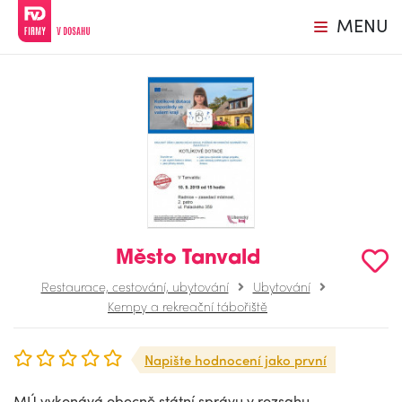
MENU
Město Tanvald
Restaurace, cestování, ubytování
Ubytování
Kempy a rekreační tábořiště
Napište hodnocení jako první
MÚ vykonává obecně státní správu v rozsahu