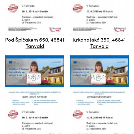
Pod Špičákem 650, 46841
Krkonošská 350, 46841
Tanvald
Tanvald