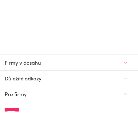
Firmy v dosahu
Důležité odkazy
Pro firmy
Jedinečný firemní
a pracovní portál
© Firmy v dosahu.cz