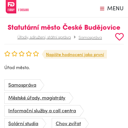
MENU
Statutární město České Budějovice
Úřady, sdružení, státní správa
Samospráva
Napište hodnocení jako první
Úřad města.
Samospráva
Městské úřady, magistráty
Informační služby a call centra
Solární studia
Chov zvířat