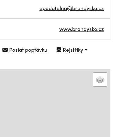
epodatelna@brandysko.cz
www.brandysko.cz
Poslat poptávku
Rejstříky