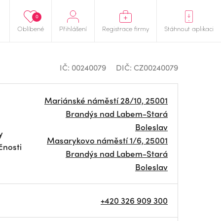
0
Oblíbené
Přihlášení
Registrace firmy
Stáhnout aplikaci
IČ: 00240079
DIČ: CZ00240079
Mariánské náměstí 28/10, 25001
Brandýs nad Labem-Stará
Boleslav
y
Masarykovo náměstí 1/6, 25001
čnosti
Brandýs nad Labem-Stará
Boleslav
+420 326 909 300