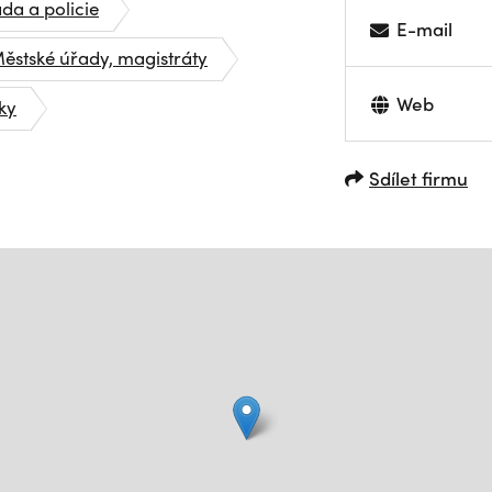
a a policie
E-mail
ěstské úřady, magistráty
Web
ky
Sdílet firmu