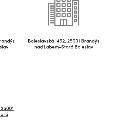
Brandýs
Boleslavská 1452, 25001 Brandýs
slav
nad Labem-Stará Boleslav
 25001
tará