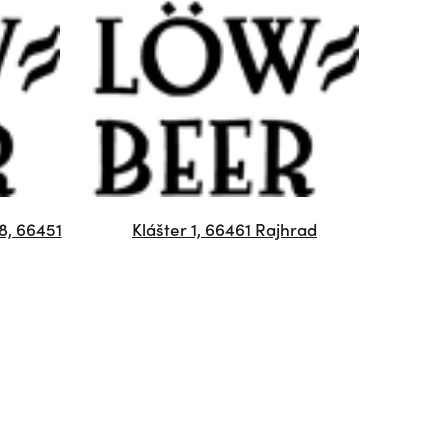
8, 66451
Klášter 1, 66461 Rajhrad