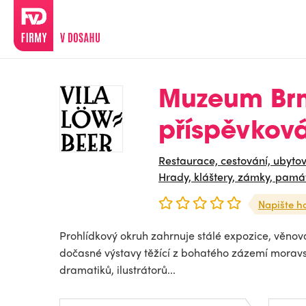
Muzeum Brn
příspěvkov
Restaurace, cestování, ubyto
Hrady, kláštery, zámky, pamá
Napište h
Prohlídkový okruh zahrnuje stálé expozice, věnované 
dočasné výstavy těžící z bohatého zázemí moravs
dramatiků, ilustrátorů...