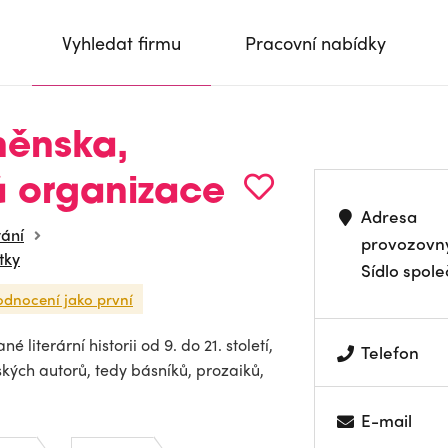
Vyhledat firmu
Pracovní nabídky
ěnska,
á organizace
Adresa
vání
provozovn
tky
Sídlo spole
odnocení jako první
literární historii od 9. do 21. století,
Telefon
kých autorů, tedy básníků, prozaiků,
E-mail