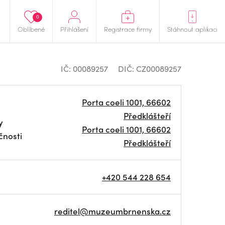
0
Oblíbené
Přihlášení
Registrace firmy
Stáhnout aplikaci
IČ: 00089257
DIČ: CZ00089257
Porta coeli 1001, 66602
Předklášteří
y
Porta coeli 1001, 66602
čnosti
Předklášteří
+420 544 228 654
reditel@muzeumbrnenska.cz