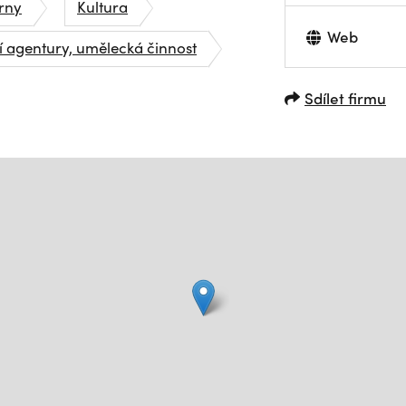
rny
Kultura
Web
í agentury, umělecká činnost
Sdílet firmu