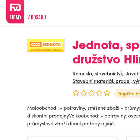
Jednota, sp
družstvo Hl
Řemesla, stavebnictví, staveb
Stavební materiál, prodej, vý
Napište h
Maloobchod : - potraviny, smíšené zboží - průmys
diskontní prodejnyVelkoobchod: - potraviny, ovoc
průmyslové zboží denní potřeby a jiné...