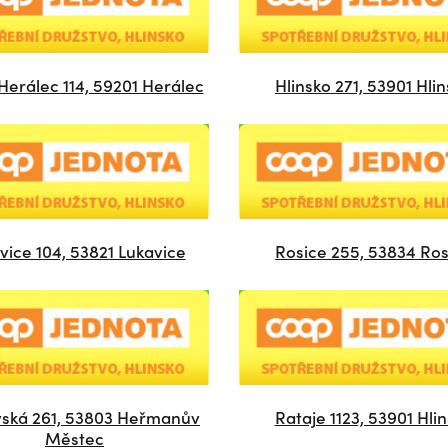
Herálec 114, 59201 Herálec
Hlinsko 271, 53901 Hli
vice 104, 53821 Lukavice
Rosice 255, 53834 Ros
vská 261, 53803 Heřmanův
Rataje 1123, 53901 Hli
Městec