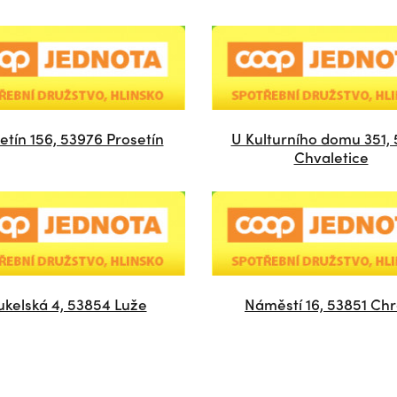
etín 156, 53976 Prosetín
U Kulturního domu 351, 
Chvaletice
ukelská 4, 53854 Luže
Náměstí 16, 53851 Chr