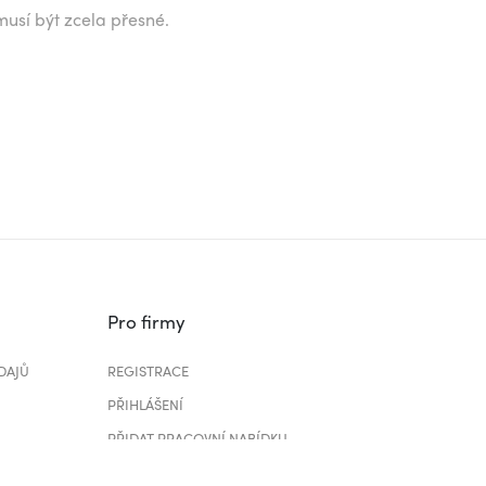
musí být zcela přesné.
Pro firmy
DAJŮ
REGISTRACE
PŘIHLÁŠENÍ
PŘIDAT PRACOVNÍ NABÍDKU
CENÍK