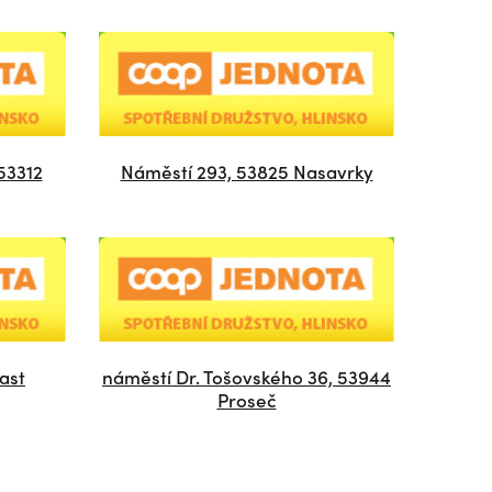
53312
Náměstí 293, 53825 Nasavrky
ast
náměstí Dr. Tošovského 36, 53944
Proseč