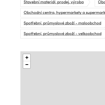
Stavební materiál, prodej, výroba
Obc
Obchodní centra, hypermarkety a supermark
Spotřební, průmyslové zboží - maloobchod
Spotřební, průmyslové zboží - velkoobchod
+
−