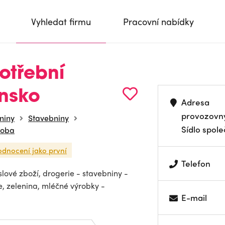
Vyhledat firmu
Pracovní nabídky
otřební
insko
Adresa
provozovn
niny
Stavebniny
Sídlo spole
roba
odnocení jako první
Telefon
lové zboží, drogerie - stavebniny -
e, zelenina, mléčné výrobky -
E-mail