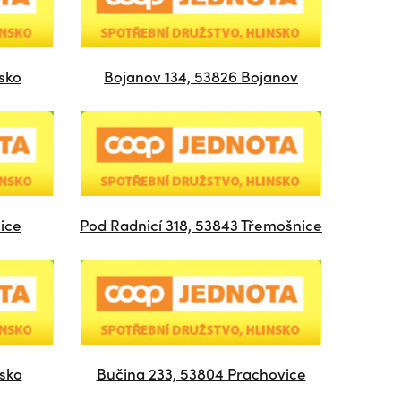
nsko
Bojanov 134, 53826 Bojanov
ice
Pod Radnicí 318, 53843 Třemošnice
nsko
Bučina 233, 53804 Prachovice