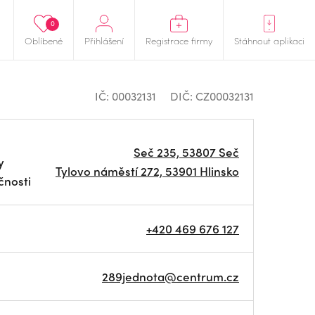
0
Oblíbené
Přihlášení
Registrace firmy
Stáhnout aplikaci
IČ: 00032131
DIČ: CZ00032131
Seč 235, 53807 Seč
y
Tylovo náměstí 272, 53901 Hlinsko
čnosti
+420 469 676 127
289jednota@centrum.cz