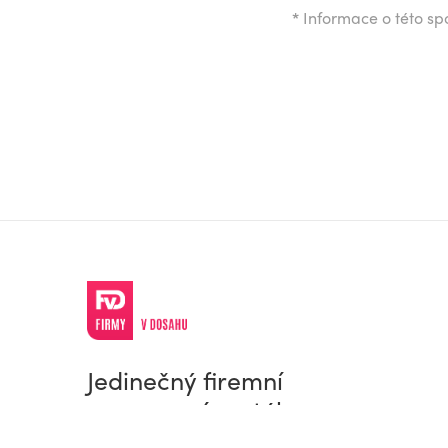
*
Informace o této spo
Jedinečný firemní
a pracovní portál