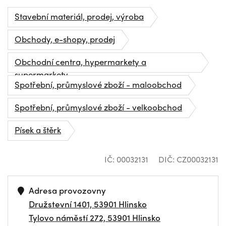
Stavební materiál, prodej, výroba
Obchody, e-shopy, prodej
Obchodní centra, hypermarkety a
supermarkety
Spotřební, průmyslové zboží - maloobchod
Spotřební, průmyslové zboží - velkoobchod
Písek a štěrk
IČ: 00032131
DIČ: CZ00032131
Adresa provozovny
Družstevní 1401, 53901 Hlinsko
Tylovo náměstí 272, 53901 Hlinsko