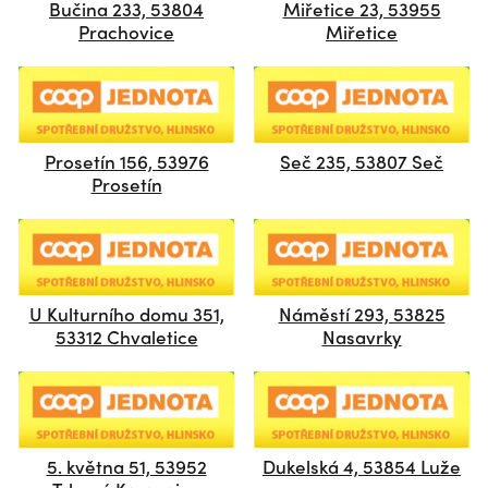
Bučina 233, 53804
Miřetice 23, 53955
Prachovice
Miřetice
Prosetín 156, 53976
Seč 235, 53807 Seč
Prosetín
U Kulturního domu 351,
Náměstí 293, 53825
53312 Chvaletice
Nasavrky
5. května 51, 53952
Dukelská 4, 53854 Luže