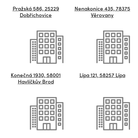
Pražská 586, 25229
Nenakonice 435, 78375
Dobřichovice
Věrovany
Konečná 1930, 58001
Lípa 121, 58257 Lípa
Havlíčkův Brod