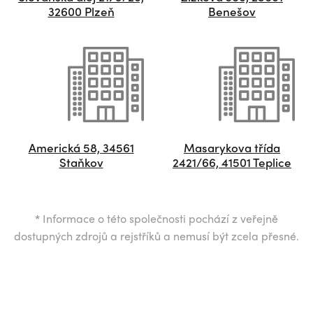
32600 Plzeň
Benešov
Americká 58, 34561
Masarykova třída
Staňkov
2421/66, 41501 Teplice
*
Informace o této společnosti pochází z veřejně
dostupných zdrojů a rejstříků a nemusí být zcela přesné.