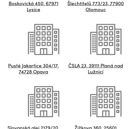
Boskovická 450, 67971
Šlechtitelů 773/23, 77900
Lysice
Olomouc
Pusté Jakartice 304/17,
ČSLA 23, 39111 Planá nad
74728 Opava
Lužnicí
Slovanská alej 2179/20,
Žižkova 360, 25601