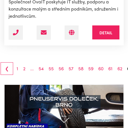
Společnost OvaIT poskytuje IT služby, podporu a
konzultace malým a středním podnikům, sdružením i
jednotlivcům.
DETAIL
‹
1
2
...
54
55
56
57
58
59
60
61
62