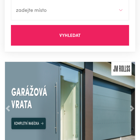
VYHLEDAT
Předchozí
Nás