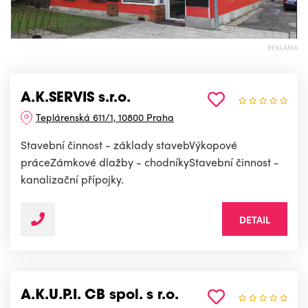
REKLAMA
A.K.SERVIS s.r.o.
Teplárenská 611/1, 10800 Praha
Stavební činnost - základy stavebVýkopové
práceZámkové dlažby - chodníkyStavební činnost -
kanalizační přípojky.
DETAIL
A.K.U.P.I. CB spol. s r.o.