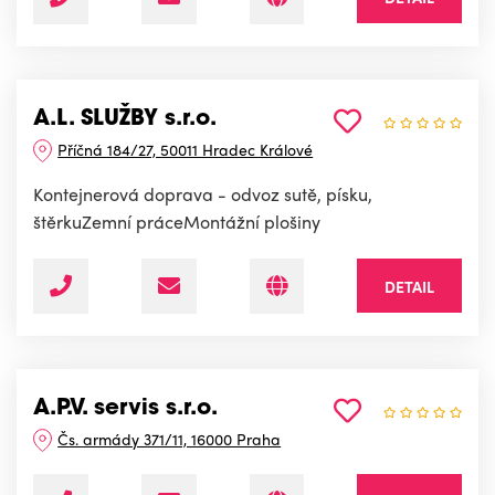
A.L. SLUŽBY s.r.o.
Příčná 184/27, 50011 Hradec Králové
Kontejnerová doprava - odvoz sutě, písku,
štěrkuZemní práceMontážní plošiny
DETAIL
A.P.V. servis s.r.o.
Čs. armády 371/11, 16000 Praha