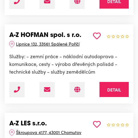
DETAIL
A-Z HOFMAN spol. s r.o.
Lipnice 132, 33561 Spálené Poříčí
Služby: - zemní práce - nákladní autodoprava -
komunikace, cesty - výroba dřevěných palisád -
technické služby - služby zemědělcům
DETAIL
A-Z LES s.r.o.
Škroupova 4177, 43001 Chomutov