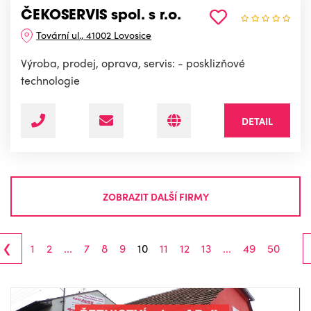
ČEKOSERVIS spol. s r.o.
Tovární ul., 41002 Lovosice
Výroba, prodej, oprava, servis: - posklizňové
technologie
DETAIL
ZOBRAZIT DALŠÍ FIRMY
‹
1
2
...
7
8
9
10
11
12
13
...
49
50