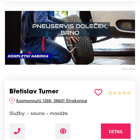
REKLAMA
Břetislav Turner
Kosmonautů 1266, 38601 Strakonice
Služby: - sauna - masáže
DETAIL