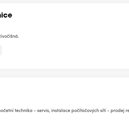
nice
živočišná.
početní technika - servis, instalace počítačových sítí - prodej