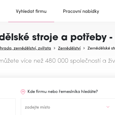
Vyhledat firmu
Pracovní nabídky
ělské stroje a potřeby - 
hrada, zemědělství, zvířata
Zemědělství
Zemědělské str
můžete více než 480 000 společností a živ
Kde firmu nebo řemeslníka hledáte?