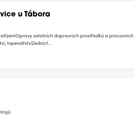
vice u Tábora
zařízeníOpravy ostatních dopravních prostředků a pracovních 
ví, topenářstvíZednict...
trojů