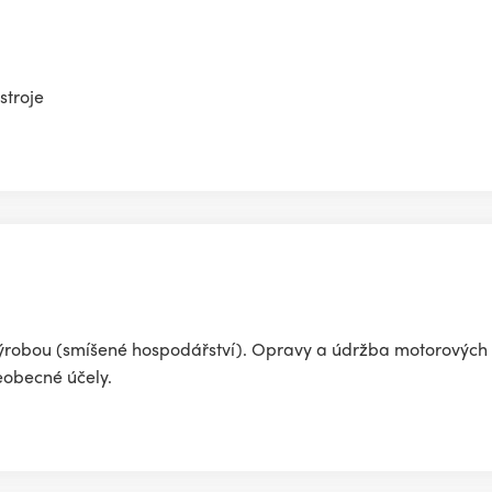
troje
ýrobou (smíšené hospodářství). Opravy a údržba motorových 
šeobecné účely.