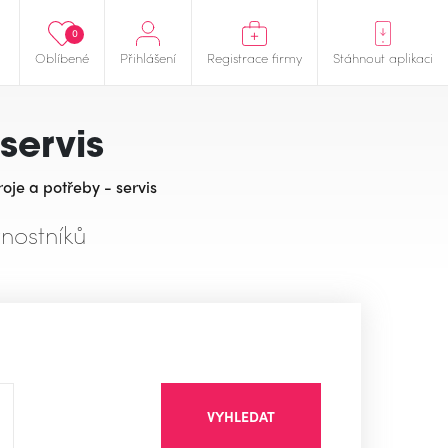
0
Oblíbené
Přihlášení
Registrace firmy
Stáhnout aplikaci
servis
oje a potřeby - servis
nostníků
VYHLEDAT