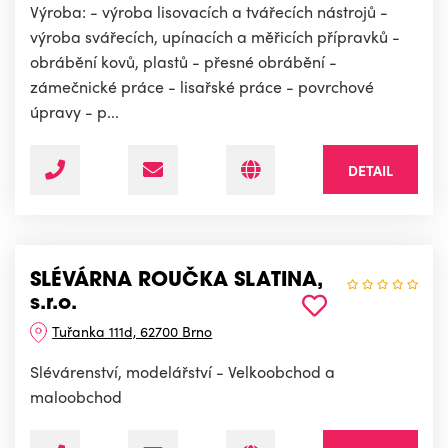
Výroba: - výroba lisovacích a tvářecích nástrojů -
výroba svářecích, upínacích a měřicích přípravků -
obrábění kovů, plastů - přesné obrábění -
zámečnické práce - lisařské práce - povrchové
úpravy - p...
DETAIL
SLÉVÁRNA ROUČKA SLATINA,
s.r.o.
Tuřanka 111d, 62700 Brno
Slévárenství, modelářství - Velkoobchod a
maloobchod