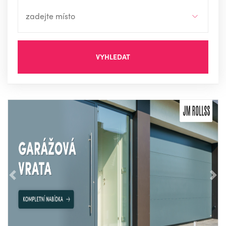
VYHLEDAT
Předchozí
Nás