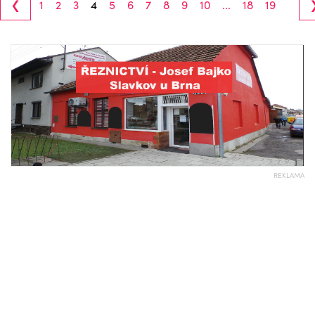
‹
1
2
3
4
5
6
7
8
9
10
...
18
19
REKLAMA