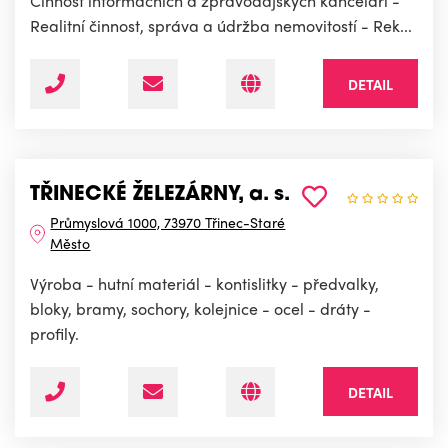
Činnost informačních a zpravodajských kanceláří -
Realitní činnost, správa a údržba nemovitostí - Rek...
DETAIL
TŘINECKÉ ŽELEZÁRNY, a. s.
Průmyslová 1000, 73970 Třinec-Staré
Město
Výroba - hutní materiál - kontislitky - předvalky,
bloky, bramy, sochory, kolejnice - ocel - dráty -
profily.
DETAIL