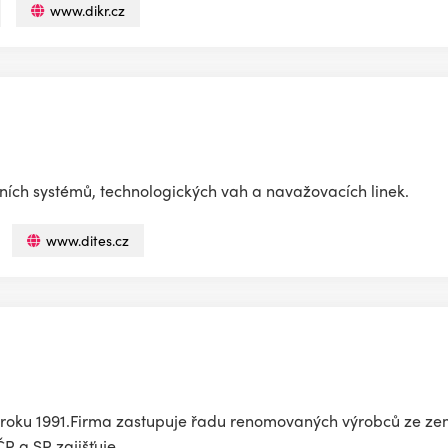
www.dikr.cz
ních systémů, technologických vah a navažovacích linek.
www.dites.cz
 roku 1991.Firma zastupuje řadu renomovaných výrobců ze zemí
R a SR zajišťuje...