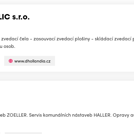
C s.r.o.
 zvedací čela - zasouvací zvedací plošiny - skládací zvedací 
u osob.
www.dhollandia.cz
aveb ZOELLER. Servis komunálních nástaveb HALLER. Opravy a