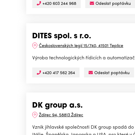
+420 603 244 968
Odeslat poptávku
DITES spol. s r.o.
Československých legií 15/740, 41501 Teplice
Výroba technologických řídicích a automatizač
+420 417 562 264
Odeslat poptávku
DK group a.s.
Ždírec 94, 58813 Ždírec
Vznik jihlavské společnosti DK group spadá do
Itálie, Španělska, Japonska a USA, pro které v Č