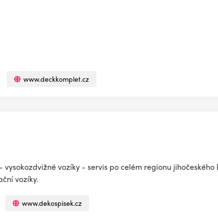
www.deckkomplet.cz
- vysokozdvižné vozíky - servis po celém regionu jihočeského k
ční vozíky.
www.dekospisek.cz