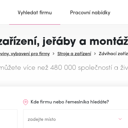
Vyhledat firmu
Pracovní nabídky
zařízení, jeřáby a montáž
oviny, vybavení pro firmy
Stroje a zařízení
Zdvihací zaříz
můžete více než 480 000 společností a živ
Kde firmu nebo řemeslníka hledáte?