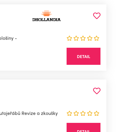
plošiny -
DETAIL
utojeřábů Revize a zkoušky
DETAIL