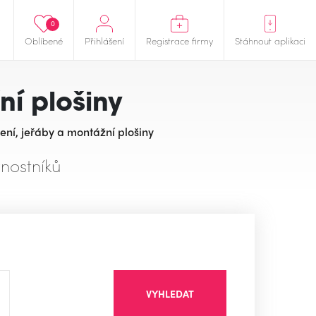
0
Oblíbené
Přihlášení
Registrace firmy
Stáhnout aplikaci
ní plošiny
ení, jeřáby a montážní plošiny
nostníků
VYHLEDAT