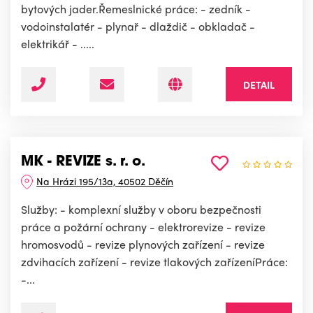
bytových jader.Řemeslnické práce: - zedník -
vodoinstalatér - plynař - dlaždič - obkladač -
elektrikář - .....
DETAIL
MK - REVIZE s. r. o.
Na Hrázi 195/13a, 40502 Děčín
Služby: - komplexní služby v oboru bezpečnosti
práce a požární ochrany - elektrorevize - revize
hromosvodů - revize plynových zařízení - revize
zdvihacích zařízení - revize tlakových zařízeníPráce:
-...