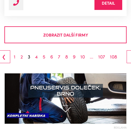
DETAIL
ZOBRAZIT DALŠÍ FIRMY
‹
1
2
3
4
5
6
7
8
9
10
...
107
108
REKLAMA