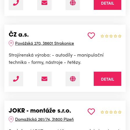
DETAIL
ČZ a.s.
Povážská 270, 38601 Strakonice
Strojírenská výroba: - autodíly - manipulační
technika - formy, nástroje - řetězy.
DETAIL
JOKR - montáže s.r.o.
Domažlická 261/74, 31800 Plzeň