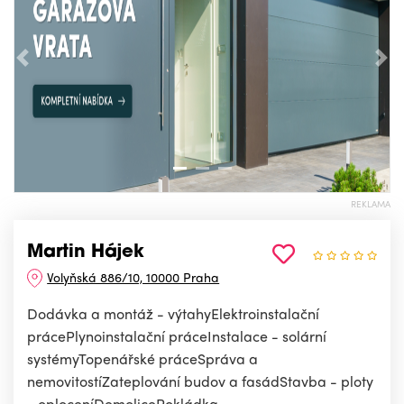
Předchozí
Nás
REKLAMA
Martin Hájek
Volyňská 886/10, 10000 Praha
Dodávka a montáž - výtahyElektroinstalační
prácePlynoinstalační práceInstalace - solární
systémyTopenářské práceSpráva a
nemovitostíZateplování budov a fasádStavba - ploty
- oploceníDemolicePokládka -...