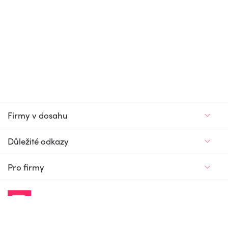
Firmy v dosahu
Důležité odkazy
Pro firmy
Jedinečný firemní
a pracovní portál