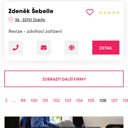
Zdeněk Šebelle
39 , 33701 Dobřív
Revize - zdvihací zařízení
DETAIL
ZOBRAZIT DALŠÍ FIRMY
1
2
...
99
100
101
102
103
104
105
106
107
10