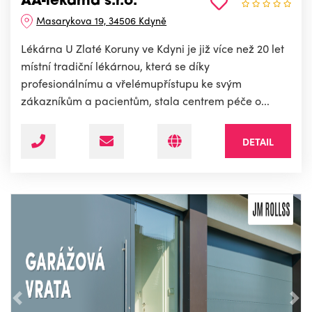
AA-lékárna s.r.o.
Masarykova 19, 34506 Kdyně
Lékárna U Zlaté Koruny ve Kdyni je již více než 20 let
místní tradiční lékárnou, která se díky
profesionálnímu a vřelémupřístupu ke svým
zákazníkům a pacientům, stala centrem péče o...
DETAIL
Předchozí
Nás