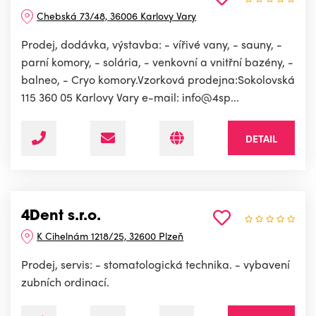
Chebská 73/48, 36006 Karlovy Vary
Prodej, dodávka, výstavba: - vířivé vany, - sauny, -
parní komory, - solária, - venkovní a vnitřní bazény, -
balneo, - Cryo komory.Vzorková prodejna:Sokolovská
115 360 05 Karlovy Vary e-mail: info@4sp...
DETAIL
4Dent s.r.o.
K Cihelnám 1218/25, 32600 Plzeň
Prodej, servis: - stomatologická technika. - vybavení
zubních ordinací.