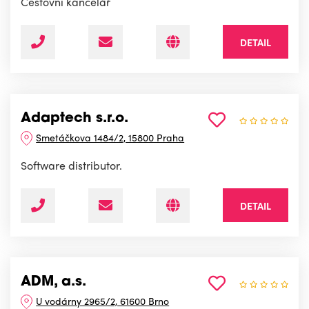
Cestovní kancelář
DETAIL
Adaptech s.r.o.
Smetáčkova 1484/2, 15800 Praha
Software distributor.
DETAIL
ADM, a.s.
U vodárny 2965/2, 61600 Brno