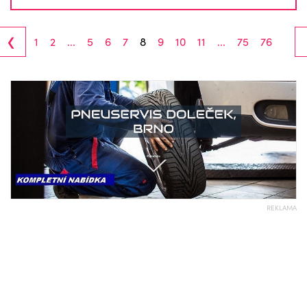
‹
1
2
...
5
6
7
8
9
10
11
...
75
76
REKLAMA