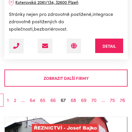
Koterovská 2061/134, 32600 Plzeň
Stránky nejen pro zdravotně postižené,integrace
zdravotně postižených do
společnosti,bezbariérovost.
DETAIL
ZOBRAZIT DALŠÍ FIRMY
1
2
...
64
65
66
67
68
69
70
...
75
76