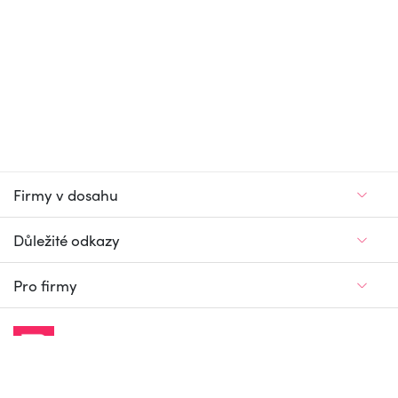
Firmy v dosahu
Důležité odkazy
Pro firmy
Jedinečný firemní
a pracovní portál