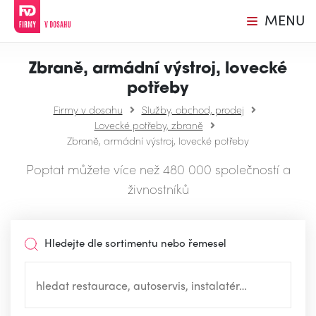
MENU
Zbraně, armádní výstroj, lovecké
potřeby
Firmy v dosahu
Služby, obchod, prodej
Lovecké potřeby, zbraně
Zbraně, armádní výstroj, lovecké potřeby
Poptat můžete více než 480 000 společností a
živnostníků
Hledejte dle sortimentu nebo řemesel