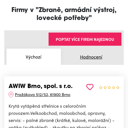
Firmy v "Zbraně, armádní výstroj,
lovecké potřeby"
POPTAT VÍCE FIREM NAJEDNOU
Výchozí
Hodnocení
AWIW Brno, spol. s r.o.
Pražákova 512/52, 61900 Brno
Krytá vytápěná střelnice s celoročním
provozem.Velkoobchod, maloobchod, opravny,
servis: - palné zbraně (krátké, kulové, malorážní) -
optika (puškohled) - zkoušky na zbrojní průkaz -