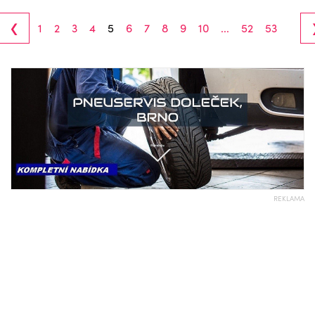
‹
1
2
3
4
5
6
7
8
9
10
...
52
53
REKLAMA