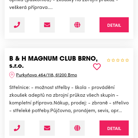
veškerá příprava....
DETAIL
B & H MAGNUM CLUB BRNO,
s.r.o.
Purkyňova 464/118, 61200 Brno
Střelnice: - možnost střelby - škola - provádění
zkoušek adeptů na zbrojní průkaz všech skupin -
kompletní příprava.Nákup, prodej: - zbraně - střelivo
- střeleké potřeby.Půjčovna, pronájem, sevis, opr...
DETAIL