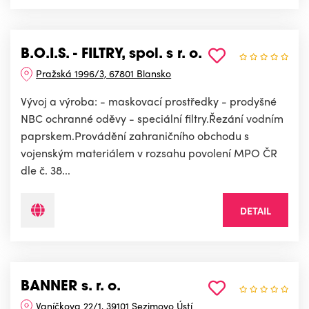
B.O.I.S. - FILTRY, spol. s r. o.
Pražská 1996/3, 67801 Blansko
Vývoj a výroba: - maskovací prostředky - prodyšné
NBC ochranné oděvy - speciální filtry.Řezání vodním
paprskem.Provádění zahraničního obchodu s
vojenským materiálem v rozsahu povolení MPO ČR
dle č. 38...
DETAIL
BANNER s. r. o.
Vaníčkova 22/1, 39101 Sezimovo Ústí