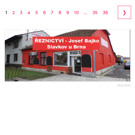
›
1
2
3
4
5
6
7
8
9
10
...
35
36
REKLAMA