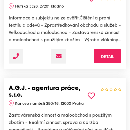
Huťská 3326, 27201 Kladno
Informace o subjektu nelze ověřit.Čištění a praní
textilu a oděvů - Zprostředkování obchodu a služeb -
Velkoobchod a maloobchod - Zastavárenská činnost
a maloobchod s použitým zbožím - Výroba vlákniny...
DETAIL
A.G.J. - agentura práce,
s.r.o.
Karlovo náměstí 290/16, 12000 Praha
Zastavárenská činnost a maloobchod s použitým
zbožím - Realitní činnost, správa a údržba
nemovitostí - Pronájem a půjčování věcí movitých -