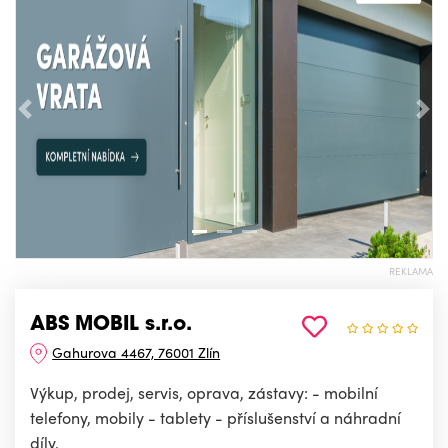
Předchozí
Nás
REKLAMA
ABS MOBIL s.r.o.
Gahurova 4467, 76001 Zlín
Výkup, prodej, servis, oprava, zástavy: - mobilní
telefony, mobily - tablety - příslušenství a náhradní
díly.