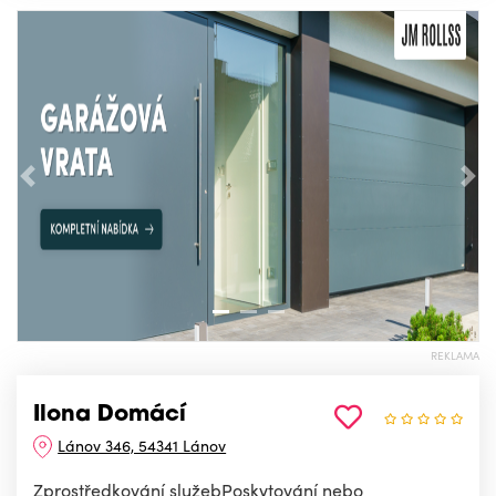
Předchozí
Nás
REKLAMA
Ilona Domácí
Lánov 346, 54341 Lánov
Zprostředkování služebPoskytování nebo