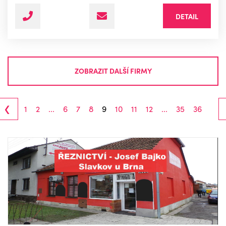
DETAIL
ZOBRAZIT DALŠÍ FIRMY
‹
1
2
...
6
7
8
9
10
11
12
...
35
36