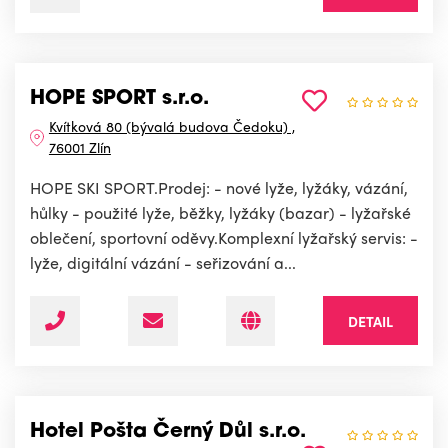
HOPE SPORT s.r.o.
Kvítková 80 (bývalá budova Čedoku) ,
76001 Zlín
HOPE SKI SPORT.Prodej: - nové lyže, lyžáky, vázání,
hůlky - použité lyže, běžky, lyžáky (bazar) - lyžařské
oblečení, sportovní oděvy.Komplexní lyžařský servis: -
lyže, digitální vázání - seřizování a...
DETAIL
Hotel Pošta Černý Důl s.r.o.