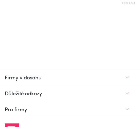
REKLAMA
Firmy v dosahu
Důležité odkazy
Pro firmy
Jedinečný firemní
a pracovní portál