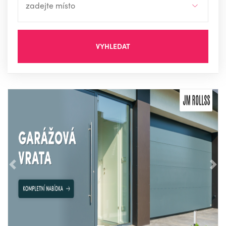
VYHLEDAT
Předchozí
Nás