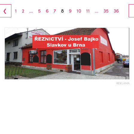
‹
1
2
...
5
6
7
8
9
10
11
...
35
36
REKLAMA