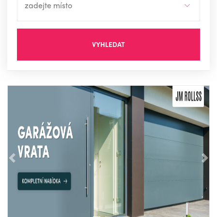
VYHLEDAT
Předchozí
Nás