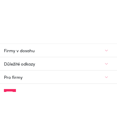
Firmy v dosahu
Důležité odkazy
Pro firmy
Jedinečný firemní
a pracovní portál
© Firmy v dosahu.cz