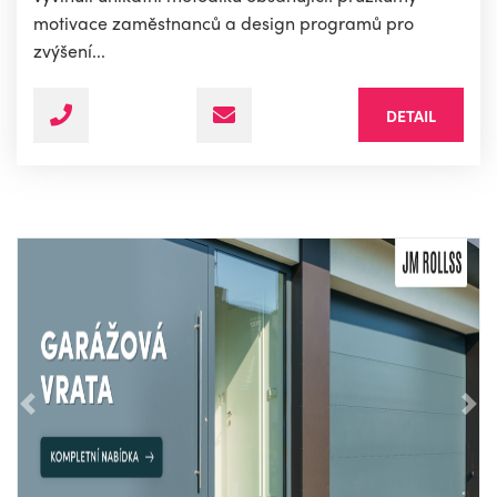
motivace zaměstnanců a design programů pro
zvýšení...
DETAIL
Předchozí
Nás