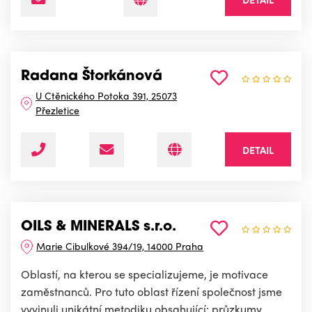
Radana Štorkánová
U Ctěnického Potoka 391, 25073
Přezletice
DETAIL
OILS & MINERALS s.r.o.
Marie Cibulkové 394/19, 14000 Praha
Oblastí, na kterou se specializujeme, je motivace
zaměstnanců. Pro tuto oblast řízení společnost jsme
vyvinuli unikátní metodiku obsahující: průzkumy