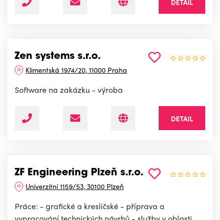
DETAIL
Zen systems s.r.o.
Klimentská 1974/20, 11000 Praha
Software na zakázku - výroba
DETAIL
ZF Engineering Plzeň s.r.o.
Univerzitní 1159/53, 30100 Plzeň
Práce: - grafické a kresličské - příprava a
vypracování technických návrhů - služby v oblasti