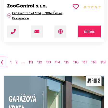
ZooControl s.r.o.
Pražská tř. 1247/24, 37004 České
Budějovice
DETAIL
‹
1
2
...
111
112
113
114
115
116
117
118
119