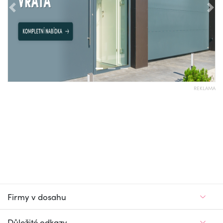
Předchozí
Nás
REKLAMA
Firmy v dosahu
Důležité odkazy