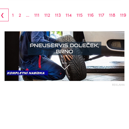
‹
1
2
...
111
112
113
114
115
116
117
118
119
REKLAMA