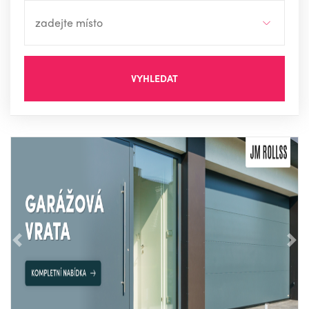
VYHLEDAT
Předchozí
Nás