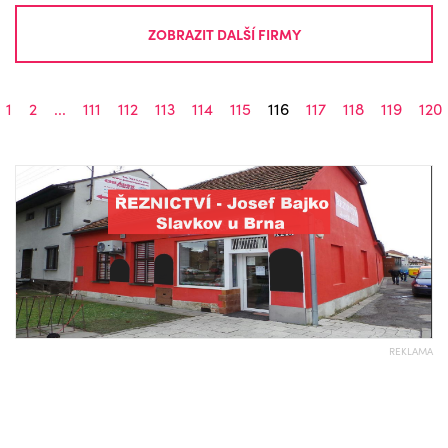
ZOBRAZIT DALŠÍ FIRMY
1
2
...
111
112
113
114
115
116
117
118
119
120
REKLAMA