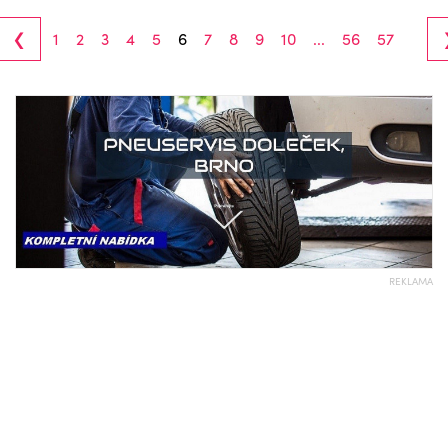
‹
1
2
3
4
5
6
7
8
9
10
...
56
57
REKLAMA