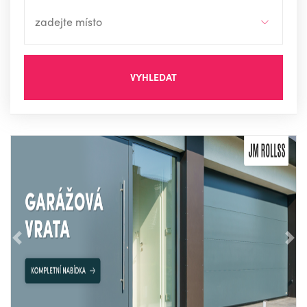
VYHLEDAT
Předchozí
Nás