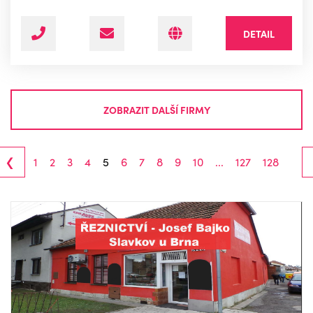
DETAIL
ZOBRAZIT DALŠÍ FIRMY
‹
1
2
3
4
5
6
7
8
9
10
...
127
128