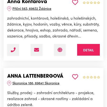
Anna Kontárová
Příční 563, 69632 Ždánice
zahradnictví, kontárová, holešinská, u holešinských,
ždánice, kyjov, hodonín, vazby, věnce, kůry, substráty,
dekorace, hnojiva, eshop, zahrada, nářadí, semena,
sazenice, přísady, sadba, okrasné dřevin...
DETAIL
ANNA LATTENBERGOVÁ
Skoronice 186, 69641 Skoronice
Služby, prodej: - zahradní architektura - projekce,
realizace zahrad - okrasné rostliny - zakládání a
údržba zeleně.