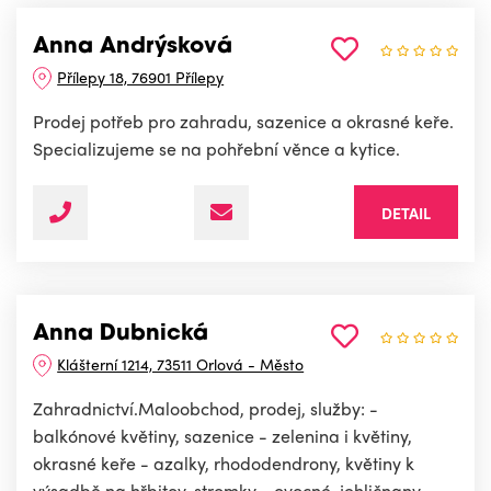
Anna Andrýsková
Přílepy 18, 76901 Přílepy
Prodej potřeb pro zahradu, sazenice a okrasné keře.
Specializujeme se na pohřební věnce a kytice.
DETAIL
Anna Dubnická
Klášterní 1214, 73511 Orlová - Město
Zahradnictví.Maloobchod, prodej, služby: -
balkónové květiny, sazenice - zelenina i květiny,
okrasné keře - azalky, rhododendrony, květiny k
výsadbě na hřbitov, stromky - ovocné, jehličnany -