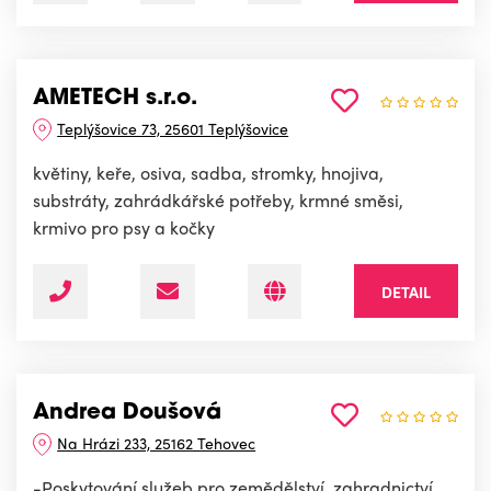
AMETECH s.r.o.
Teplýšovice 73, 25601 Teplýšovice
květiny, keře, osiva, sadba, stromky, hnojiva,
substráty, zahrádkářské potřeby, krmné směsi,
krmivo pro psy a kočky
DETAIL
Andrea Doušová
Na Hrázi 233, 25162 Tehovec
-Poskytování služeb pro zemědělství, zahradnictví,