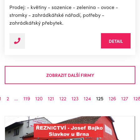
Prodej: - květiny - sazenice - zelenina - ovoce -
stromky - zahrádkářské nářadí, potřeby -
zahrádkářský přebytek.
DETAIL
ZOBRAZIT DALŠÍ FIRMY
1
2
...
119
120
121
122
123
124
125
126
127
12