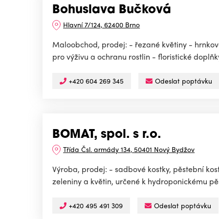
Bohuslava Bučková
Hlavní 7/124, 62400 Brno
Maloobchod, prodej: - řezané květiny - hrnkov
pro výživu a ochranu rostlin - floristické doplňk
+420 604 269 345
Odeslat poptávku
BOMAT, spol. s r.o.
Třída Čsl. armády 134, 50401 Nový Bydžov
Výroba, prodej: - sadbové kostky, pěstební ko
zeleniny a květin, určené k hydroponickému pěs
+420 495 491 309
Odeslat poptávku