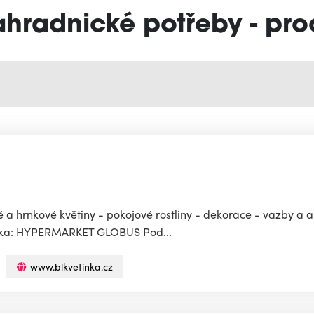
ahradnické potřeby - prod
 a hrnkové květiny - pokojové rostliny - dekorace - vazby a 
bočka: HYPERMARKET GLOBUS Pod...
www.blkvetinka.cz