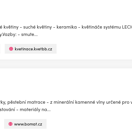
é květiny - suché květiny - keramika - květináče systému LEC
y.Vazby: - smute...
kvetinace.kvetbb.cz
stky, pěstební matrace - z minerální kamenné vlny určené pro
tování - materiály na...
www.bomat.cz