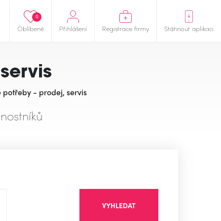
0
Oblíbené
Přihlášení
Registrace firmy
Stáhnout aplikaci
servis
potřeby - prodej, servis
nostníků
VYHLEDAT