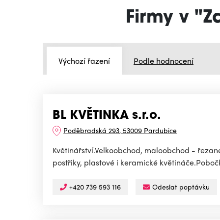
Firmy v "Z
Výchozí řazení
Podle hodnocení
BL KVĚTINKA s.r.o.
Poděbradská 293, 53009 Pardubice
Květinářství.Velkoobchod, maloobchod - řezané
postřiky, plastové i keramické květináče.Po
+420 739 593 116
Odeslat poptávku