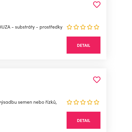
HUZA - substráty - prostředky
DETAIL
 výsadbu semen nebo řízků,
DETAIL