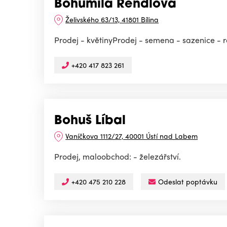
Bohumila Rendlová
Želivského 63/13, 41801 Bílina
Prodej - květinyProdej - semena - sazenice - 
+420 417 823 261
Bohuš Líbal
Vaníčkova 1112/27, 40001 Ústí nad Labem
Prodej, maloobchod: - železářství.
+420 475 210 228
Odeslat poptávku