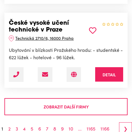
České vysoké učení
technické v Praze
Technická 2710/6, 16000 Praha
Ubytování v blízkosti Pražského hradu: - studentské -
622 lůžek - hotelové - 96 lůžek.
DETAIL
ZOBRAZIT DALŠÍ FIRMY
›
1
2
3
4
5
6
7
8
9
10
...
1165
1166