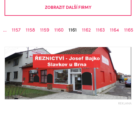
ZOBRAZIT DALŠÍ FIRMY
...
1157
1158
1159
1160
1161
1162
1163
1164
1165
REKLAMA