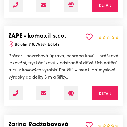
DETAIL
ZAPE - komaxit s.r.o.
Bělotín 318, 75364 Bělotín
Práce: - povrchová úprava, ochrana kovů - práškové
lakování, tryskání kovů - odstranění dřívějších nátěrů
a rzi z kovových výrobkůPoužití: - menší průmyslové
výrobky do délky 3 m a šířky...
DETAIL
Zarina Radžabovová