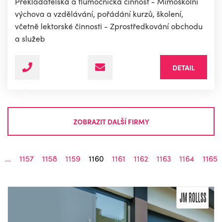
Překladatelská a tlumočnická činnost - Mimoškolní
výchova a vzdělávání, pořádání kurzů, školení,
včetně lektorské činnosti - Zprostředkování obchodu
a služeb
DETAIL
ZOBRAZIT DALŠÍ FIRMY
...
1157
1158
1159
1160
1161
1162
1163
1164
1165