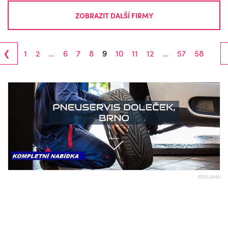
ZOBRAZIT DALŠÍ FIRMY
‹
1
2
...
6
7
8
9
10
11
12
...
57
58
REKLAMA