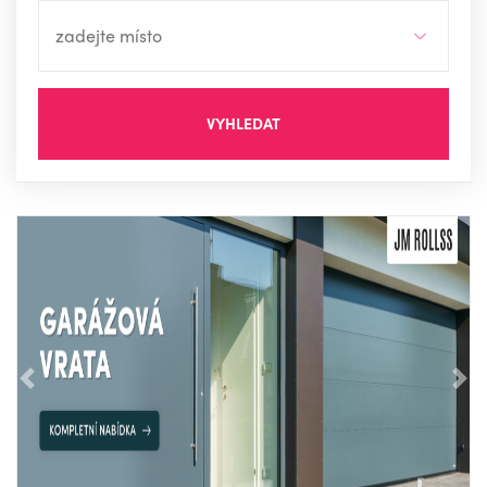
VYHLEDAT
Předchozí
Nás