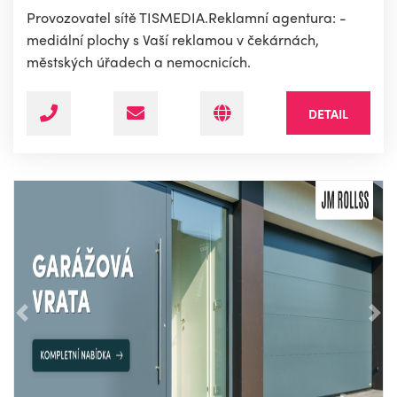
Provozovatel sítě TISMEDIA.Reklamní agentura: -
mediální plochy s Vaší reklamou v čekárnách,
městských úřadech a nemocnicích.
DETAIL
Předchozí
Nás