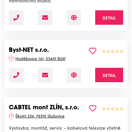
nahrávacího studia.
DETAIL
Byst-NET s.r.o.
Hoděšovice 141, 53401 Býšť
DETAIL
CABTEL mont ZLÍN, s.r.o.
Školní 234, 76315 Slušovice
Výstavba, montáž, servis: - kabelová televize včetně