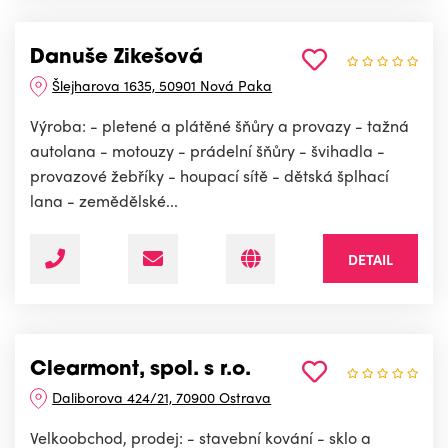
Danuše Zikešová
Šlejharova 1635, 50901 Nová Paka
Výroba: - pletené a plátěné šňůry a provazy - tažná
autolana - motouzy - prádelní šňůry - švihadla -
provazové žebříky - houpací sítě - dětská šplhací
lana - zemědělské...
DETAIL
Clearmont, spol. s r.o.
Daliborova 424/21, 70900 Ostrava
Velkoobchod, prodej: - stavební kování - sklo a