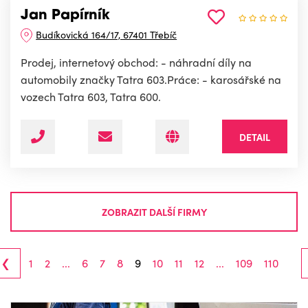
Jan Papírník
Budíkovická 164/17, 67401 Třebíč
Prodej, internetový obchod: - náhradní díly na
automobily značky Tatra 603.Práce: - karosářské na
vozech Tatra 603, Tatra 600.
DETAIL
ZOBRAZIT DALŠÍ FIRMY
‹
1
2
...
6
7
8
9
10
11
12
...
109
110