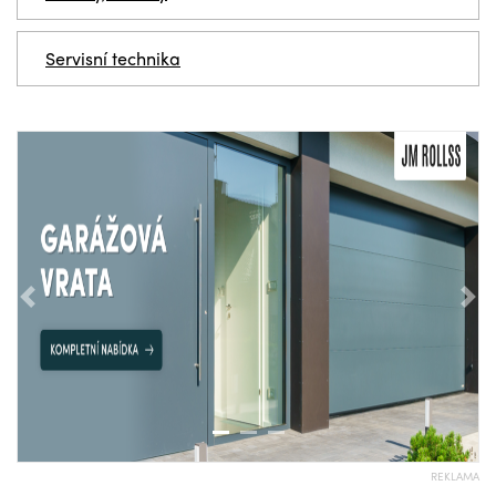
Servisní technika
Předchozí
Nás
REKLAMA