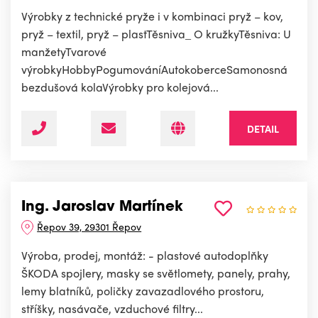
Výrobky z technické pryže i v kombinaci pryž – kov,
pryž – textil, pryž – plastTěsniva_ O kružkyTěsniva: U
manžetyTvarové
výrobkyHobbyPogumováníAutokoberceSamonosná
bezdušová kolaVýrobky pro kolejová...
DETAIL
Ing. Jaroslav Martínek
Řepov 39, 29301 Řepov
Výroba, prodej, montáž: - plastové autodoplňky
ŠKODA spojlery, masky se světlomety, panely, prahy,
lemy blatníků, poličky zavazadlového prostoru,
stříšky, nasávače, vzduchové filtry...