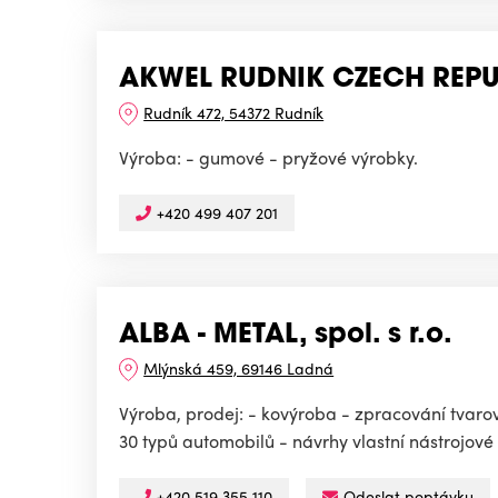
AKWEL RUDNIK CZECH REPUB
Rudník 472, 54372 Rudník
Výroba: - gumové - pryžové výrobky.
+420 499 407 201
ALBA - METAL, spol. s r.o.
Mlýnská 459, 69146 Ladná
Výroba, prodej: - kovýroba - zpracování tvar
30 typů automobilů - návrhy vlastní nástrojové 
+420 519 355 110
Odeslat poptávku