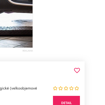
REKLAMA
logické (velkoobjemové
DETAIL