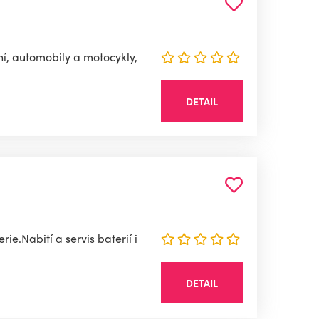
ní, automobily a motocykly,
DETAIL
e.Nabití a servis baterií i
DETAIL