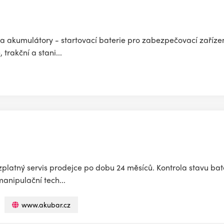
 a akumulátory - startovací baterie pro zabezpečovací zaříze
 trakční a stani...
latný servis prodejce po dobu 24 měsíců. Kontrola stavu bateri
manipulační tech...
www.akubar.cz