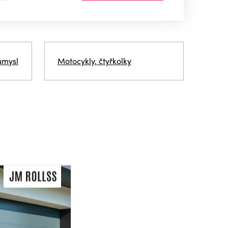
ůmysl
Motocykly, čtyřkolky