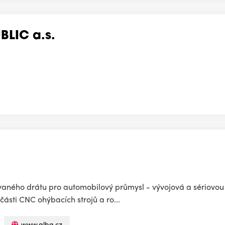
LIC a.s.
ovaného drátu pro automobilový průmysl - vývojová a sériovou
části CNC ohýbacích strojů a ro...
www.alba.cz