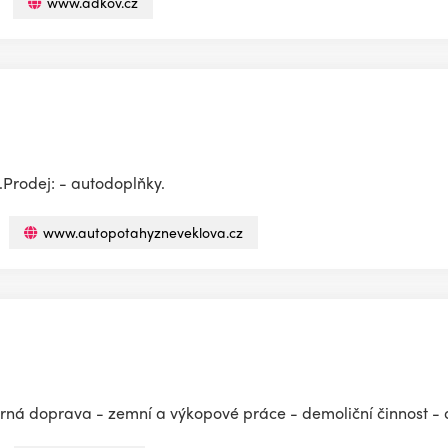
www.adkov.cz
.Prodej: - autodoplňky.
www.autopotahyzneveklova.cz
ěrná doprava - zemní a výkopové práce - demoliční činnost -