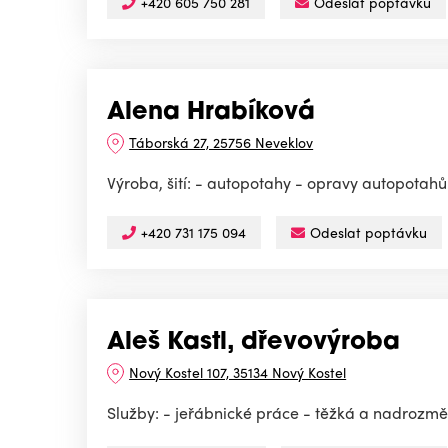
+420 605 750 281
Odeslat poptávku
Alena Hrabíková
Táborská 27, 25756 Neveklov
Výroba, šití: - autopotahy - opravy autopotahů
+420 731 175 094
Odeslat poptávku
Aleš Kastl, dřevovýroba
Nový Kostel 107, 35134 Nový Kostel
Služby: - jeřábnické práce - těžká a nadrozm