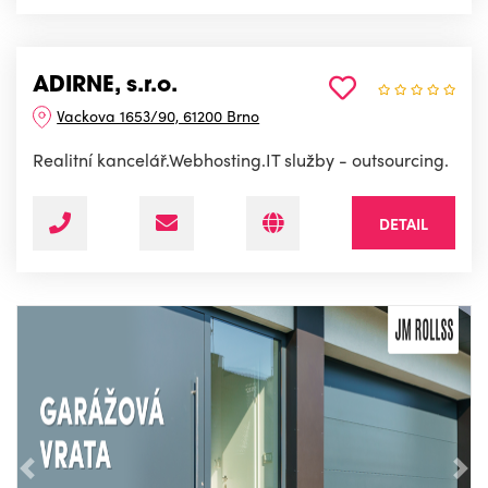
ADIRNE, s.r.o.
Vackova 1653/90, 61200 Brno
Realitní kancelář.Webhosting.IT služby - outsourcing.
DETAIL
Předchozí
Nás